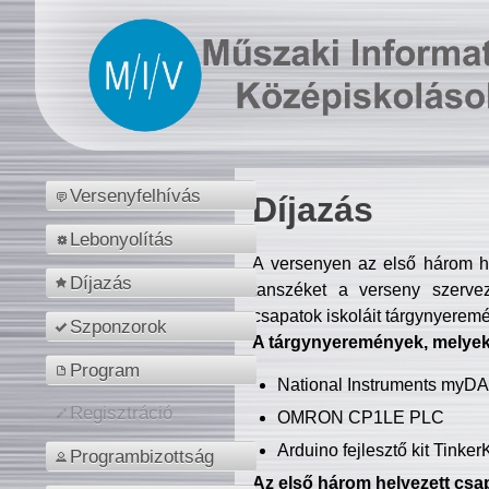
Versenyfelhívás
Díjazás
Lebonyolítás
A versenyen az első három hel
Díjazás
tanszéket a verseny szerve
csapatok iskoláit tárgynyeremé
Szponzorok
A tárgynyeremények, melyekb
Program
National Instruments myD
Regisztráció
OMRON CP1LE PLC
Arduino fejlesztő kit Tinke
Programbizottság
Az első három helyezett csap