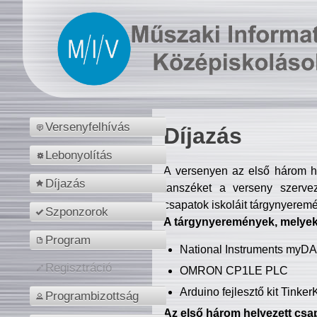
Versenyfelhívás
Díjazás
Lebonyolítás
A versenyen az első három hel
Díjazás
tanszéket a verseny szerve
csapatok iskoláit tárgynyeremé
Szponzorok
A tárgynyeremények, melyekb
Program
National Instruments myD
Regisztráció
OMRON CP1LE PLC
Arduino fejlesztő kit Tinke
Programbizottság
Az első három helyezett csap