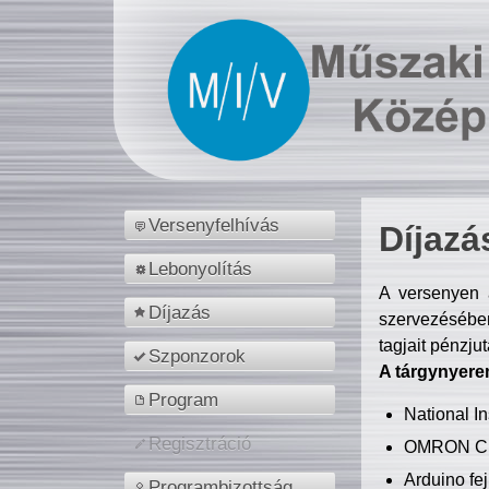
Versenyfelhívás
Díjazá
Lebonyolítás
A versenyen a
Díjazás
szervezésében
tagjait pénzju
Szponzorok
A tárgynyere
Program
National 
Regisztráció
OMRON C
Arduino fej
Programbizottság