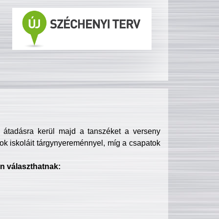
s átadásra kerül majd a tanszéket a verseny
ok iskoláit tárgynyereménnyel, míg a csapatok
n választhatnak: