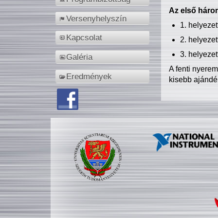
Az első három
Versenyhelyszín
1. helyeze
Kapcsolat
2. helyeze
3. helyeze
Galéria
A fenti nyere
Eredmények
kisebb ajándé