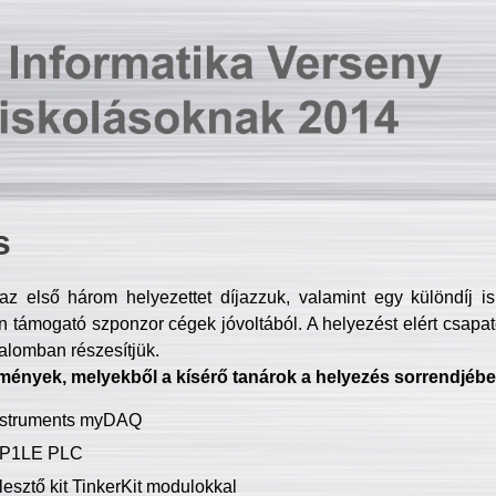
s
z első három helyezettet díjazzuk, valamint egy különdíj i
 támogató szponzor cégek jóvoltából. A helyezést elért csapat
talomban részesítjük.
mények, melyekből a kísérő tanárok a helyezés sorrendjébe
Instruments myDAQ
P1LE PLC
lesztő kit TinkerKit modulokkal