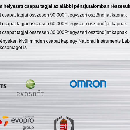
 helyezett csapat tagjai az alábbi pénzjutalomban részesül
tt csapat tagjai összesen 90.000Ft egyszeri ösztöndíjat kapnak
tt csapat tagjai összesen 60.000Ft egyszeri ösztöndíjat kapnak
tt csapat tagjai összesen 30.000Ft egyszeri ösztöndíjat kapnak
ményeken kívül minden csapat kap egy National Instruments LabV
kcsomagot is