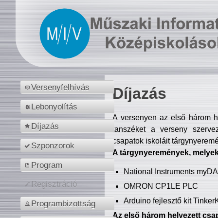
Versenyfelhívás
Díjazás
Lebonyolítás
A versenyen az első három hel
Díjazás
tanszéket a verseny szerve
csapatok iskoláit tárgynyeremé
Szponzorok
A tárgynyeremények, melyekb
Program
National Instruments myD
Regisztráció
OMRON CP1LE PLC
Arduino fejlesztő kit Tinke
Programbizottság
Az első három helyezett csap