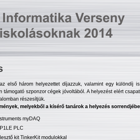
s
z első három helyezettet díjazzuk, valamint egy különdíj i
 támogató szponzor cégek jóvoltából. A helyezést elért csapat
talomban részesítjük.
mények, melyekből a kísérő tanárok a helyezés sorrendjébe
Instruments myDAQ
P1LE PLC
lesztő kit TinkerKit modulokkal