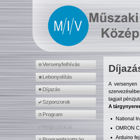
Versenyfelhívás
Díjazá
Lebonyolítás
A versenyen a
Díjazás
szervezésében
tagjait pénzju
Szponzorok
A tárgynyere
Program
National 
Regisztráció
OMRON C
Arduino fej
Programbizottság