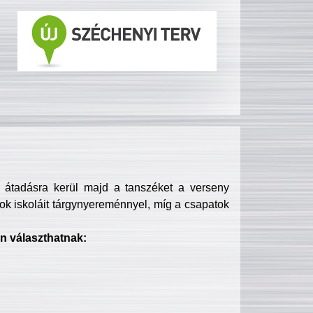
s átadásra kerül majd a tanszéket a verseny
ok iskoláit tárgynyereménnyel, míg a csapatok
n választhatnak: