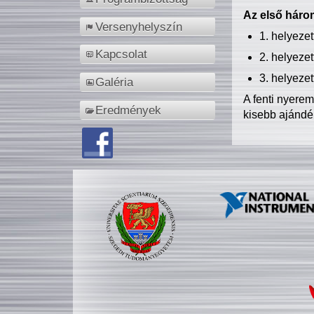
Az első három
Versenyhelyszín
1. helyeze
Kapcsolat
2. helyeze
3. helyeze
Galéria
A fenti nyere
Eredmények
kisebb ajándé