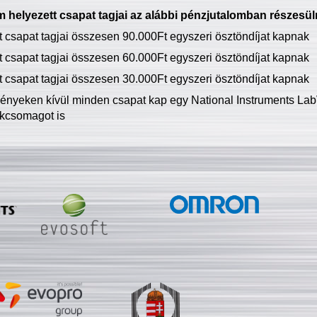
 helyezett csapat tagjai az alábbi pénzjutalomban részesül
tt csapat tagjai összesen 90.000Ft egyszeri ösztöndíjat kapnak
tt csapat tagjai összesen 60.000Ft egyszeri ösztöndíjat kapnak
tt csapat tagjai összesen 30.000Ft egyszeri ösztöndíjat kapnak
ményeken kívül minden csapat kap egy National Instruments LabV
kcsomagot is