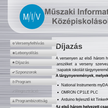
Versenyfelhívás
Díjazás
Lebonyolítás
A versenyen az első három hel
Díjazás
tanszéket a verseny szerve
csapatok iskoláit tárgynyeremé
Szponzorok
A tárgynyeremények, melyekb
Program
National Instruments myD
Regisztráció
OMRON CP1LE PLC
Arduino fejlesztő kit Tinke
Programbizottság
Az első három helyezett csap