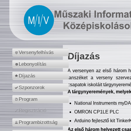
Versenyfelhívás
Díjazás
Lebonyolítás
A versenyen az első három hel
Díjazás
tanszéket a verseny szerve
csapatok iskoláit tárgynyeremé
Szponzorok
A tárgynyeremények, melyekb
Program
National Instruments myD
Regisztráció
OMRON CP1LE PLC
Arduino fejlesztő kit Tinke
Programbizottság
Az első három helyezett csap