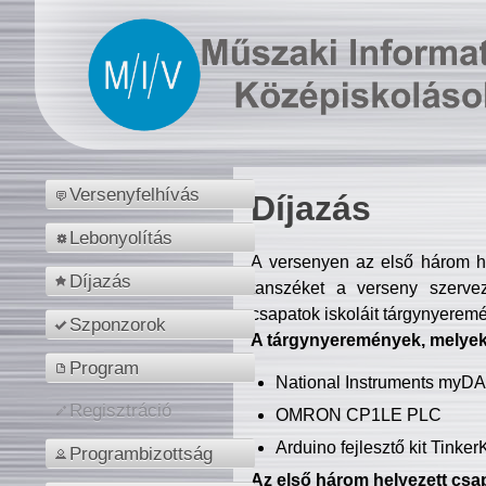
Versenyfelhívás
Díjazás
Lebonyolítás
A versenyen az első három hel
Díjazás
tanszéket a verseny szerve
csapatok iskoláit tárgynyeremé
Szponzorok
A tárgynyeremények, melyekb
Program
National Instruments myD
Regisztráció
OMRON CP1LE PLC
Arduino fejlesztő kit Tinke
Programbizottság
Az első három helyezett csap