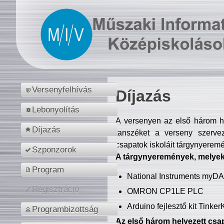
Versenyfelhívás
Díjazás
Lebonyolítás
A versenyen az első három hel
Díjazás
tanszéket a verseny szerve
csapatok iskoláit tárgynyeremé
Szponzorok
A tárgynyeremények, melyekb
Program
National Instruments myD
Regisztráció
OMRON CP1LE PLC
Arduino fejlesztő kit Tinke
Programbizottság
Az első három helyezett csap