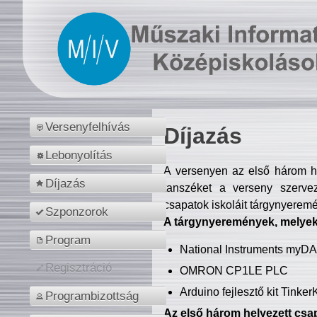
Versenyfelhívás
Díjazás
Lebonyolítás
A versenyen az első három hel
Díjazás
tanszéket a verseny szerve
csapatok iskoláit tárgynyeremé
Szponzorok
A tárgynyeremények, melyekb
Program
National Instruments myD
Regisztráció
OMRON CP1LE PLC
Arduino fejlesztő kit Tinke
Programbizottság
Az első három helyezett csap