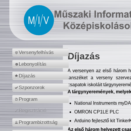
Versenyfelhívás
Díjazás
Lebonyolítás
A versenyen az első három hel
Díjazás
tanszéket a verseny szerve
csapatok iskoláit tárgynyeremé
Szponzorok
A tárgynyeremények, melyekb
Program
National Instruments myD
Regisztráció
OMRON CP1LE PLC
Arduino fejlesztő kit Tinke
Programbizottság
Az első három helyezett csap