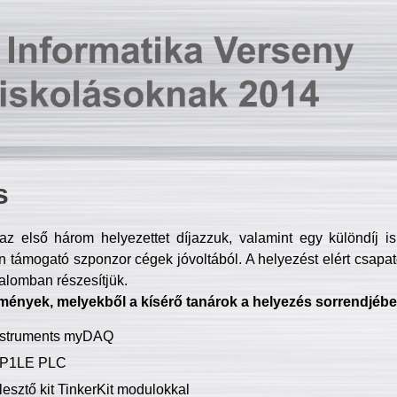
s
z első három helyezettet díjazzuk, valamint egy különdíj i
 támogató szponzor cégek jóvoltából. A helyezést elért csapat
talomban részesítjük.
mények, melyekből a kísérő tanárok a helyezés sorrendjébe
Instruments myDAQ
P1LE PLC
lesztő kit TinkerKit modulokkal