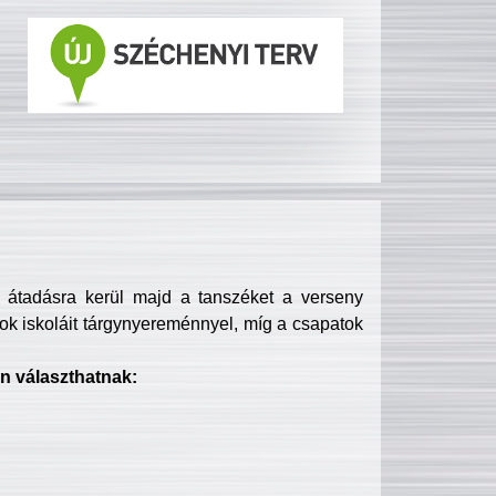
s átadásra kerül majd a tanszéket a verseny
ok iskoláit tárgynyereménnyel, míg a csapatok
n választhatnak: