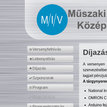
Versenyfelhívás
Díjazá
Lebonyolítás
A versenyen a
Díjazás
szervezésében
tagjait pénzju
Szponzorok
A tárgynyere
Program
National 
Regisztráció
OMRON C
Arduino fej
Programbizottság