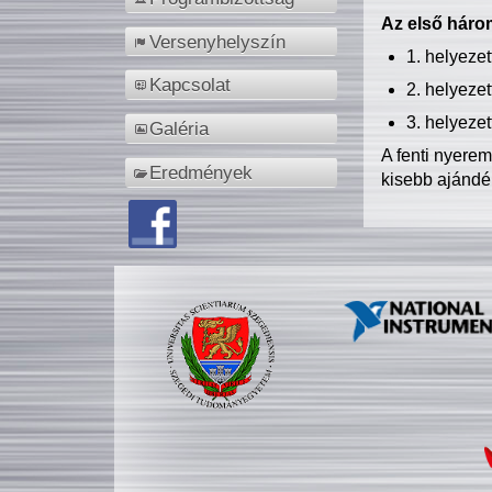
Az első három
Versenyhelyszín
1. helyeze
Kapcsolat
2. helyeze
3. helyeze
Galéria
A fenti nyere
Eredmények
kisebb ajándé