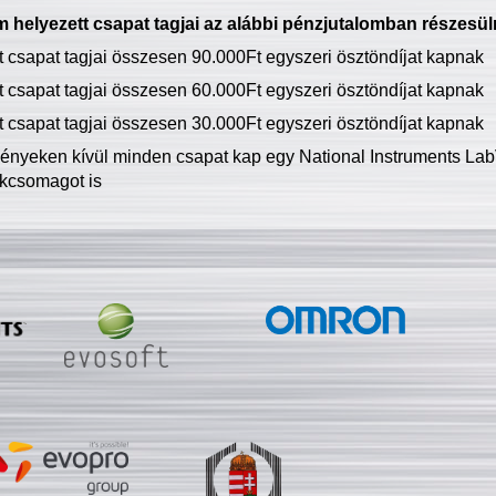
 helyezett csapat tagjai az alábbi pénzjutalomban részesül
tt csapat tagjai összesen 90.000Ft egyszeri ösztöndíjat kapnak
tt csapat tagjai összesen 60.000Ft egyszeri ösztöndíjat kapnak
tt csapat tagjai összesen 30.000Ft egyszeri ösztöndíjat kapnak
ményeken kívül minden csapat kap egy National Instruments LabV
kcsomagot is