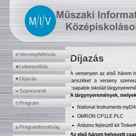
Versenyfelhívás
Díjazás
Lebonyolítás
A versenyen az első három hel
Díjazás
tanszéket a verseny szerve
csapatok iskoláit tárgynyeremé
Szponzorok
A tárgynyeremények, melyekb
Program
National Instruments myD
Regisztráció
OMRON CP1LE PLC
Arduino fejlesztő kit Tinke
Programbizottság
Az első három helyezett csap