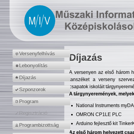
Versenyfelhívás
Díjazás
Lebonyolítás
A versenyen az első három hel
Díjazás
tanszéket a verseny szerve
csapatok iskoláit tárgynyeremé
Szponzorok
A tárgynyeremények, melyekb
Program
National Instruments myD
Regisztráció
OMRON CP1LE PLC
Arduino fejlesztő kit Tinke
Programbizottság
Az első három helyezett csap