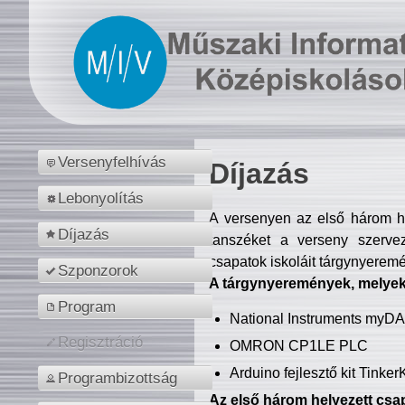
Versenyfelhívás
Díjazás
Lebonyolítás
A versenyen az első három hel
Díjazás
tanszéket a verseny szerve
csapatok iskoláit tárgynyeremé
Szponzorok
A tárgynyeremények, melyekb
Program
National Instruments myD
Regisztráció
OMRON CP1LE PLC
Arduino fejlesztő kit Tinke
Programbizottság
Az első három helyezett csap