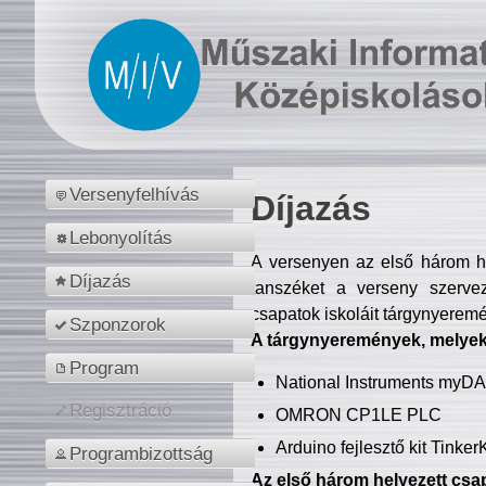
Versenyfelhívás
Díjazás
Lebonyolítás
A versenyen az első három hel
Díjazás
tanszéket a verseny szerve
csapatok iskoláit tárgynyeremé
Szponzorok
A tárgynyeremények, melyekb
Program
National Instruments myD
Regisztráció
OMRON CP1LE PLC
Arduino fejlesztő kit Tinke
Programbizottság
Az első három helyezett csap