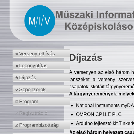
Versenyfelhívás
Díjazás
Lebonyolítás
A versenyen az első három hel
Díjazás
tanszéket a verseny szerve
csapatok iskoláit tárgynyeremé
Szponzorok
A tárgynyeremények, melyekb
Program
National Instruments myD
Regisztráció
OMRON CP1LE PLC
Arduino fejlesztő kit Tinke
Programbizottság
Az első három helyezett csap