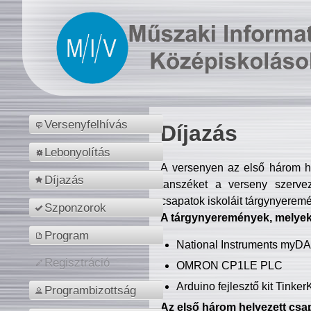
Versenyfelhívás
Díjazás
Lebonyolítás
A versenyen az első három hel
Díjazás
tanszéket a verseny szerve
csapatok iskoláit tárgynyeremé
Szponzorok
A tárgynyeremények, melyekb
Program
National Instruments myD
Regisztráció
OMRON CP1LE PLC
Arduino fejlesztő kit Tinke
Programbizottság
Az első három helyezett csap