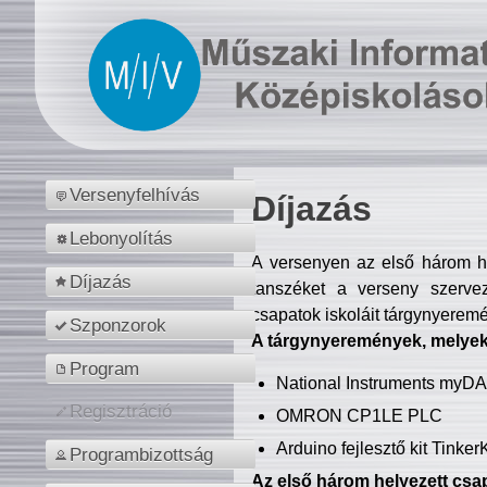
Versenyfelhívás
Díjazás
Lebonyolítás
A versenyen az első három hel
Díjazás
tanszéket a verseny szerve
csapatok iskoláit tárgynyeremé
Szponzorok
A tárgynyeremények, melyekb
Program
National Instruments myD
Regisztráció
OMRON CP1LE PLC
Arduino fejlesztő kit Tinke
Programbizottság
Az első három helyezett csap