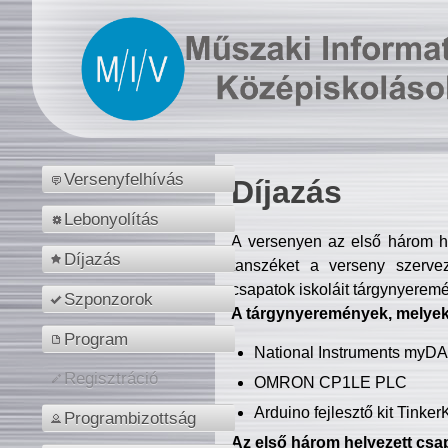
Versenyfelhívás
Díjazás
Lebonyolítás
A versenyen az első három hel
Díjazás
tanszéket a verseny szerve
csapatok iskoláit tárgynyeremé
Szponzorok
A tárgynyeremények, melyekb
Program
National Instruments myD
Regisztráció
OMRON CP1LE PLC
Arduino fejlesztő kit Tinke
Programbizottság
Az első három helyezett csap