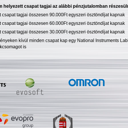
 helyezett csapat tagjai az alábbi pénzjutalomban részesül
tt csapat tagjai összesen 90.000Ft egyszeri ösztöndíjat kapnak
tt csapat tagjai összesen 60.000Ft egyszeri ösztöndíjat kapnak
tt csapat tagjai összesen 30.000Ft egyszeri ösztöndíjat kapnak
ményeken kívül minden csapat kap egy National Instruments LabV
kcsomagot is