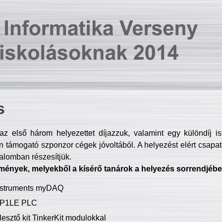
s
z első három helyezettet díjazzuk, valamint egy különdíj i
 támogató szponzor cégek jóvoltából. A helyezést elért csapat
talomban részesítjük.
mények, melyekből a kísérő tanárok a helyezés sorrendjébe
Instruments myDAQ
P1LE PLC
lesztő kit TinkerKit modulokkal