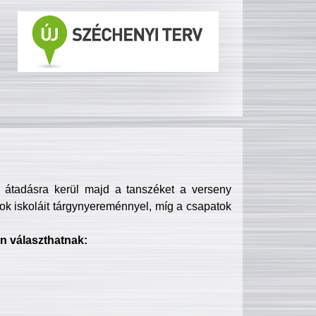
s átadásra kerül majd a tanszéket a verseny
ok iskoláit tárgynyereménnyel, míg a csapatok
n választhatnak: