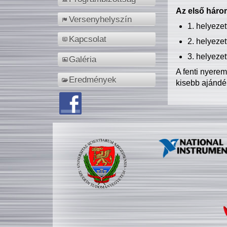
Az első három
Versenyhelyszín
1. helyeze
Kapcsolat
2. helyeze
3. helyeze
Galéria
A fenti nyere
Eredmények
kisebb ajándé