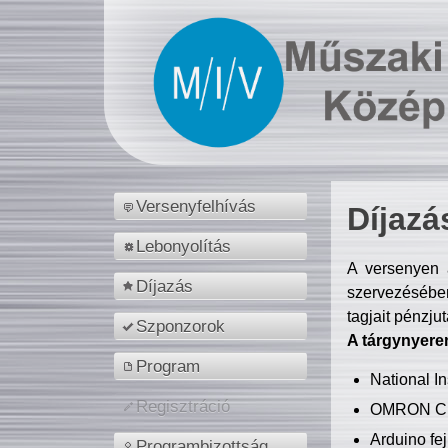
Versenyfelhívás
Díjazá
Lebonyolítás
A versenyen a
Díjazás
szervezésében
tagjait pénzju
Szponzorok
A tárgynyere
Program
National 
Regisztráció
OMRON C
Arduino fej
Programbizottság