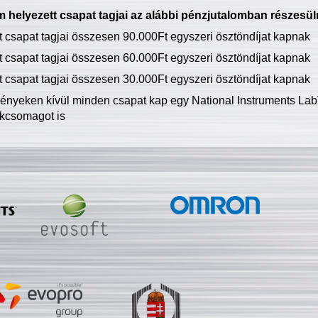
 helyezett csapat tagjai az alábbi pénzjutalomban részesül
tt csapat tagjai összesen 90.000Ft egyszeri ösztöndíjat kapnak
tt csapat tagjai összesen 60.000Ft egyszeri ösztöndíjat kapnak
tt csapat tagjai összesen 30.000Ft egyszeri ösztöndíjat kapnak
ményeken kívül minden csapat kap egy National Instruments LabV
kcsomagot is