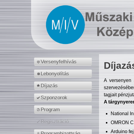
Versenyfelhívás
Díjazá
Lebonyolítás
A versenyen a
Díjazás
szervezésében
tagjait pénzju
Szponzorok
A tárgynyere
Program
National 
Regisztráció
OMRON C
Arduino fej
Programbizottság