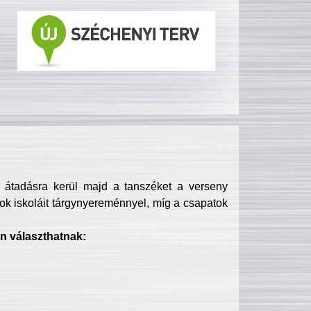
s átadásra kerül majd a tanszéket a verseny
ok iskoláit tárgynyereménnyel, míg a csapatok
n választhatnak: