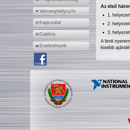
Az első három
Versenyhelyszín
1. helyeze
Kapcsolat
2. helyeze
3. helyeze
Galéria
A fenti nyere
Eredmények
kisebb ajándé