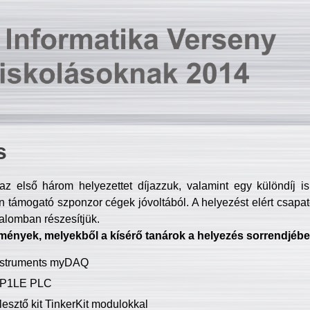
s
z első három helyezettet díjazzuk, valamint egy különdíj i
 támogató szponzor cégek jóvoltából. A helyezést elért csapat
talomban részesítjük.
mények, melyekből a kísérő tanárok a helyezés sorrendjébe
Instruments myDAQ
P1LE PLC
lesztő kit TinkerKit modulokkal