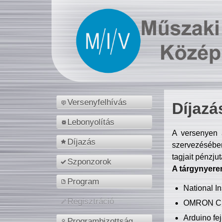
Versenyfelhívás
Díjazá
Lebonyolítás
A versenyen a
Díjazás
szervezésében
tagjait pénzju
Szponzorok
A tárgynyere
Program
National 
Regisztráció
OMRON C
Arduino fej
Programbizottság