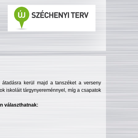
s átadásra kerül majd a tanszéket a verseny
ok iskoláit tárgynyereménnyel, míg a csapatok
n választhatnak: