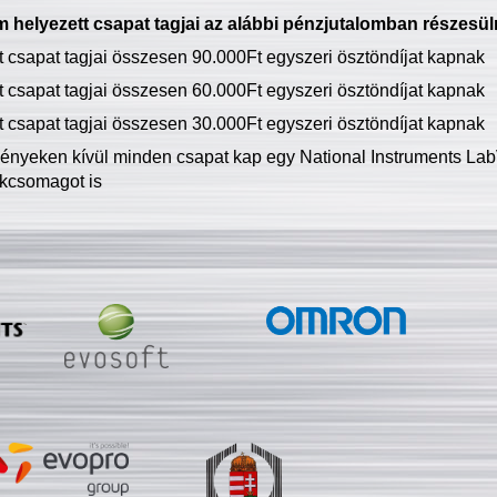
 helyezett csapat tagjai az alábbi pénzjutalomban részesül
tt csapat tagjai összesen 90.000Ft egyszeri ösztöndíjat kapnak
tt csapat tagjai összesen 60.000Ft egyszeri ösztöndíjat kapnak
tt csapat tagjai összesen 30.000Ft egyszeri ösztöndíjat kapnak
ményeken kívül minden csapat kap egy National Instruments LabV
kcsomagot is