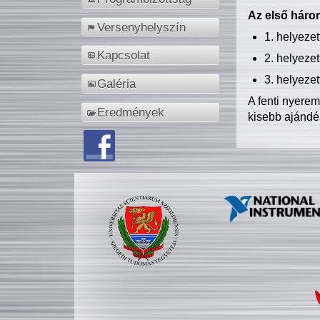
Az első három
Versenyhelyszín
1. helyeze
Kapcsolat
2. helyeze
3. helyeze
Galéria
A fenti nyere
Eredmények
kisebb ajándé