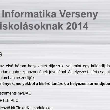
s
z első három helyezettet díjazzuk, valamint egy különdíj i
 támogató szponzor cégek jóvoltából. A helyezést elért csapat
talomban részesítjük.
mények, melyekből a kísérő tanárok a helyezés sorrendjébe
Instruments myDAQ
P1LE PLC
lesztő kit TinkerKit modulokkal