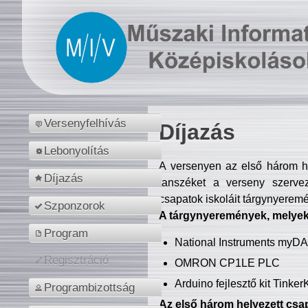
Versenyfelhívás
Díjazás
Lebonyolítás
A versenyen az első három hel
Díjazás
tanszéket a verseny szerve
csapatok iskoláit tárgynyeremé
Szponzorok
A tárgynyeremények, melyekb
Program
National Instruments myD
Regisztráció
OMRON CP1LE PLC
Arduino fejlesztő kit Tinke
Programbizottság
Az első három helyezett csap