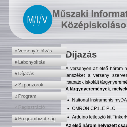
Versenyfelhívás
Díjazás
Lebonyolítás
A versenyen az első három hel
Díjazás
tanszéket a verseny szerve
csapatok iskoláit tárgynyeremé
Szponzorok
A tárgynyeremények, melyekb
Program
National Instruments myD
Regisztráció
OMRON CP1LE PLC
Arduino fejlesztő kit Tinke
Programbizottság
Az első három helyezett csap