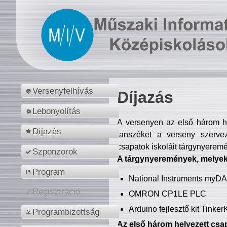
Versenyfelhívás
Díjazás
Lebonyolítás
A versenyen az első három hel
Díjazás
tanszéket a verseny szerve
csapatok iskoláit tárgynyeremé
Szponzorok
A tárgynyeremények, melyekb
Program
National Instruments myD
Regisztráció
OMRON CP1LE PLC
Arduino fejlesztő kit Tinke
Programbizottság
Az első három helyezett csap