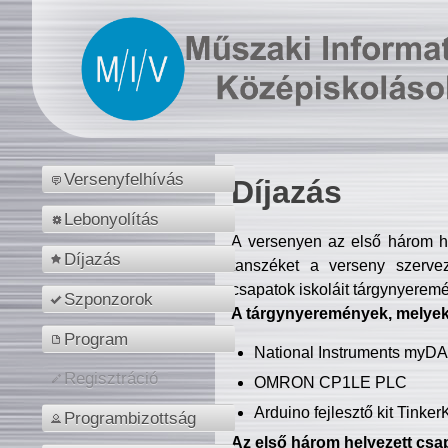
Versenyfelhívás
Díjazás
Lebonyolítás
A versenyen az első három hel
Díjazás
tanszéket a verseny szerve
csapatok iskoláit tárgynyeremé
Szponzorok
A tárgynyeremények, melyekb
Program
National Instruments myD
Regisztráció
OMRON CP1LE PLC
Arduino fejlesztő kit Tinke
Programbizottság
Az első három helyezett csap