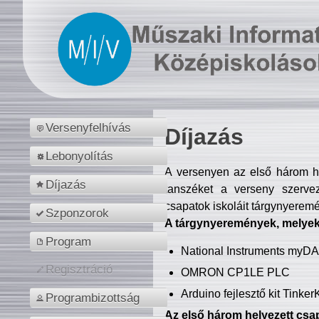
Versenyfelhívás
Díjazás
Lebonyolítás
A versenyen az első három hel
Díjazás
tanszéket a verseny szerve
csapatok iskoláit tárgynyeremé
Szponzorok
A tárgynyeremények, melyekb
Program
National Instruments myD
Regisztráció
OMRON CP1LE PLC
Arduino fejlesztő kit Tinke
Programbizottság
Az első három helyezett csap