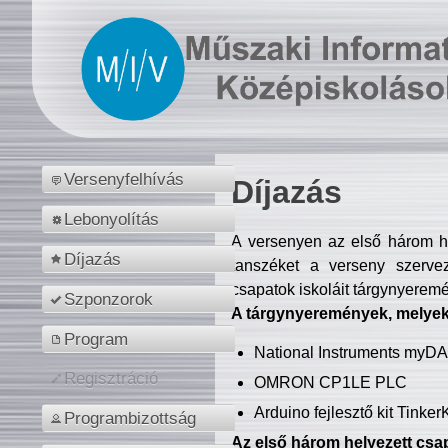
Versenyfelhívás
Díjazás
Lebonyolítás
A versenyen az első három hel
Díjazás
tanszéket a verseny szerve
csapatok iskoláit tárgynyeremé
Szponzorok
A tárgynyeremények, melyekb
Program
National Instruments myD
Regisztráció
OMRON CP1LE PLC
Arduino fejlesztő kit Tinke
Programbizottság
Az első három helyezett csap