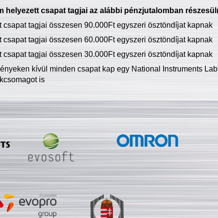
 helyezett csapat tagjai az alábbi pénzjutalomban részesül
tt csapat tagjai összesen 90.000Ft egyszeri ösztöndíjat kapnak
tt csapat tagjai összesen 60.000Ft egyszeri ösztöndíjat kapnak
tt csapat tagjai összesen 30.000Ft egyszeri ösztöndíjat kapnak
ményeken kívül minden csapat kap egy National Instruments LabV
kcsomagot is