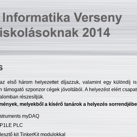
s
z első három helyezettet díjazzuk, valamint egy különdíj i
 támogató szponzor cégek jóvoltából. A helyezést elért csapat
talomban részesítjük.
mények, melyekből a kísérő tanárok a helyezés sorrendjébe
Instruments myDAQ
P1LE PLC
lesztő kit TinkerKit modulokkal