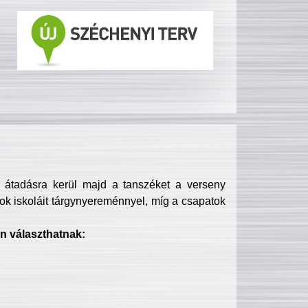
s átadásra kerül majd a tanszéket a verseny
ok iskoláit tárgynyereménnyel, míg a csapatok
n választhatnak: