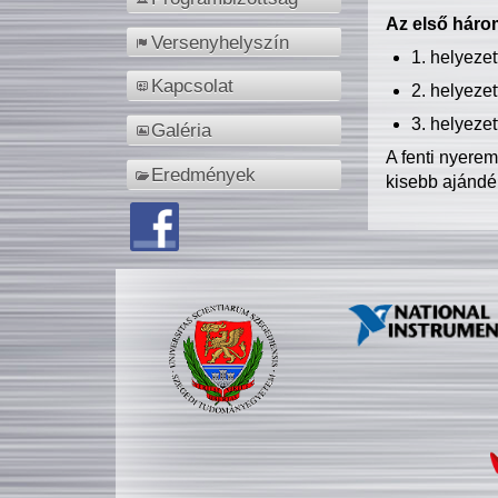
Az első három
Versenyhelyszín
1. helyeze
Kapcsolat
2. helyeze
3. helyeze
Galéria
A fenti nyere
Eredmények
kisebb ajándé