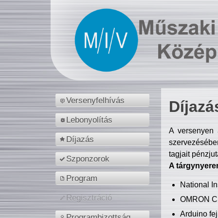
Versenyfelhívás
Díjazá
Lebonyolítás
A versenyen a
Díjazás
szervezésében
tagjait pénzju
Szponzorok
A tárgynyere
Program
National 
Regisztráció
OMRON C
Arduino fej
Programbizottság