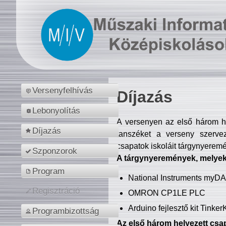
Versenyfelhívás
Díjazás
Lebonyolítás
A versenyen az első három hel
Díjazás
tanszéket a verseny szerve
csapatok iskoláit tárgynyeremé
Szponzorok
A tárgynyeremények, melyekb
Program
National Instruments myD
Regisztráció
OMRON CP1LE PLC
Arduino fejlesztő kit Tinke
Programbizottság
Az első három helyezett csap