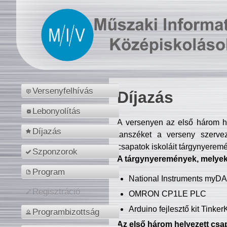
Versenyfelhívás
Díjazás
Lebonyolítás
A versenyen az első három hel
Díjazás
tanszéket a verseny szerve
csapatok iskoláit tárgynyeremé
Szponzorok
A tárgynyeremények, melyekb
Program
National Instruments myD
Regisztráció
OMRON CP1LE PLC
Arduino fejlesztő kit Tinke
Programbizottság
Az első három helyezett csap