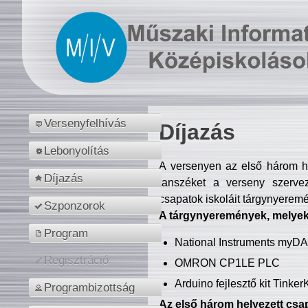
Versenyfelhívás
Díjazás
Lebonyolítás
A versenyen az első három hel
Díjazás
tanszéket a verseny szerve
csapatok iskoláit tárgynyeremé
Szponzorok
A tárgynyeremények, melyekb
Program
National Instruments myD
Regisztráció
OMRON CP1LE PLC
Arduino fejlesztő kit Tinke
Programbizottság
Az első három helyezett csap