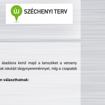
s átadásra kerül majd a tanszéket a verseny
ok iskoláit tárgynyereménnyel, míg a csapatok
n választhatnak: