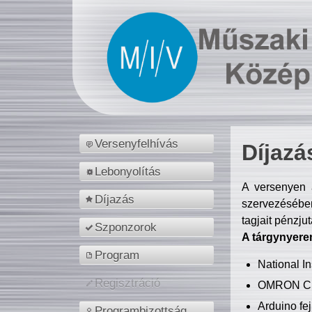
Versenyfelhívás
Díjazá
Lebonyolítás
A versenyen a
Díjazás
szervezésében
tagjait pénzju
Szponzorok
A tárgynyere
Program
National 
Regisztráció
OMRON C
Arduino fej
Programbizottság