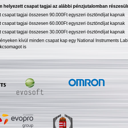
 helyezett csapat tagjai az alábbi pénzjutalomban részesül
tt csapat tagjai összesen 90.000Ft egyszeri ösztöndíjat kapnak
tt csapat tagjai összesen 60.000Ft egyszeri ösztöndíjat kapnak
tt csapat tagjai összesen 30.000Ft egyszeri ösztöndíjat kapnak
ményeken kívül minden csapat kap egy National Instruments LabV
kcsomagot is