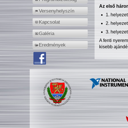
Az első három
Versenyhelyszín
1. helyeze
Kapcsolat
2. helyeze
3. helyeze
Galéria
A fenti nyere
Eredmények
kisebb ajándé