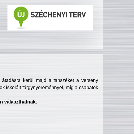
s átadásra kerül majd a tanszéket a verseny
ok iskoláit tárgynyereménnyel, míg a csapatok
n választhatnak: