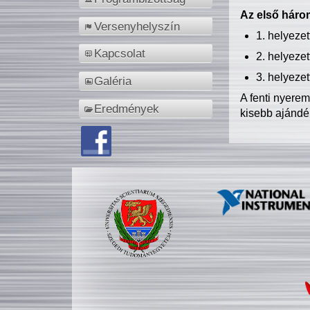
Az első három
Versenyhelyszín
1. helyeze
Kapcsolat
2. helyeze
3. helyeze
Galéria
A fenti nyere
Eredmények
kisebb ajándé