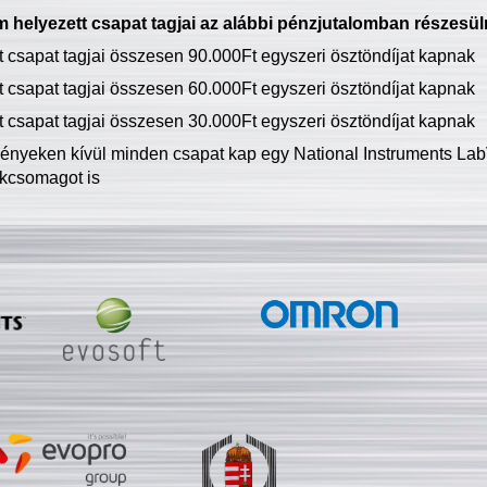
 helyezett csapat tagjai az alábbi pénzjutalomban részesül
tt csapat tagjai összesen 90.000Ft egyszeri ösztöndíjat kapnak
tt csapat tagjai összesen 60.000Ft egyszeri ösztöndíjat kapnak
tt csapat tagjai összesen 30.000Ft egyszeri ösztöndíjat kapnak
ményeken kívül minden csapat kap egy National Instruments LabV
kcsomagot is