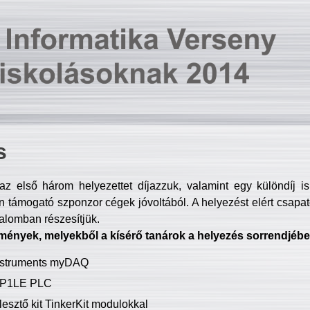
s
z első három helyezettet díjazzuk, valamint egy különdíj i
 támogató szponzor cégek jóvoltából. A helyezést elért csapat
talomban részesítjük.
mények, melyekből a kísérő tanárok a helyezés sorrendjébe
Instruments myDAQ
P1LE PLC
lesztő kit TinkerKit modulokkal