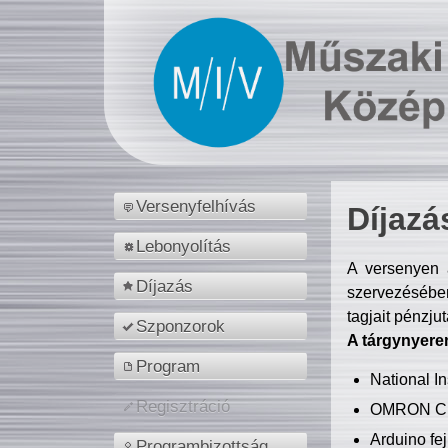
Versenyfelhívás
Díjazá
Lebonyolítás
A versenyen a
Díjazás
szervezésében
tagjait pénzju
Szponzorok
A tárgynyere
Program
National 
Regisztráció
OMRON C
Arduino fej
Programbizottság