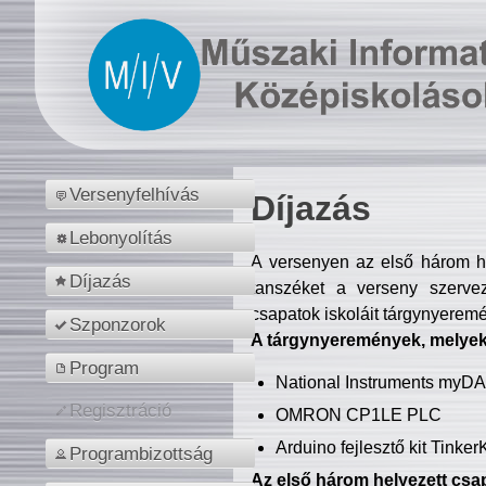
Versenyfelhívás
Díjazás
Lebonyolítás
A versenyen az első három hel
Díjazás
tanszéket a verseny szerve
csapatok iskoláit tárgynyeremé
Szponzorok
A tárgynyeremények, melyekb
Program
National Instruments myD
Regisztráció
OMRON CP1LE PLC
Arduino fejlesztő kit Tinke
Programbizottság
Az első három helyezett csap