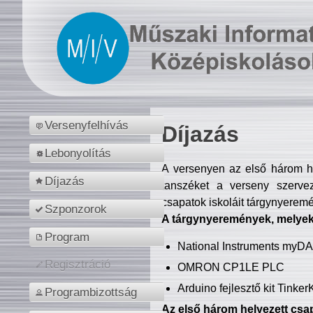
Versenyfelhívás
Díjazás
Lebonyolítás
A versenyen az első három hel
Díjazás
tanszéket a verseny szerve
csapatok iskoláit tárgynyeremé
Szponzorok
A tárgynyeremények, melyekb
Program
National Instruments myD
Regisztráció
OMRON CP1LE PLC
Arduino fejlesztő kit Tinke
Programbizottság
Az első három helyezett csap