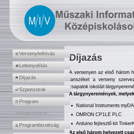
Versenyfelhívás
Díjazás
Lebonyolítás
A versenyen az első három hel
Díjazás
tanszéket a verseny szerve
csapatok iskoláit tárgynyeremé
Szponzorok
A tárgynyeremények, melyekb
Program
National Instruments myD
Regisztráció
OMRON CP1LE PLC
Arduino fejlesztő kit Tinke
Programbizottság
Az első három helyezett csap