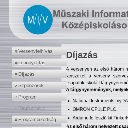
Versenyfelhívás
Díjazás
Lebonyolítás
A versenyen az első három hel
Díjazás
tanszéket a verseny szerve
csapatok iskoláit tárgynyeremé
Szponzorok
A tárgynyeremények, melyekb
Program
National Instruments myD
Regisztráció
OMRON CP1LE PLC
Arduino fejlesztő kit Tinke
Programbizottság
Az első három helyezett csap