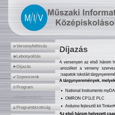
Versenyfelhívás
Díjazás
Lebonyolítás
A versenyen az első három hel
Díjazás
tanszéket a verseny szerve
csapatok iskoláit tárgynyeremé
Szponzorok
A tárgynyeremények, melyekb
Program
National Instruments myD
Regisztráció
OMRON CP1LE PLC
Arduino fejlesztő kit Tinke
Programbizottság
Az első három helyezett csap