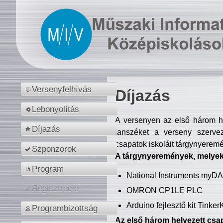
Versenyfelhívás
Díjazás
Lebonyolítás
A versenyen az első három hel
Díjazás
tanszéket a verseny szerve
csapatok iskoláit tárgynyeremé
Szponzorok
A tárgynyeremények, melyekb
Program
National Instruments myD
Regisztráció
OMRON CP1LE PLC
Arduino fejlesztő kit Tinke
Programbizottság
Az első három helyezett csap