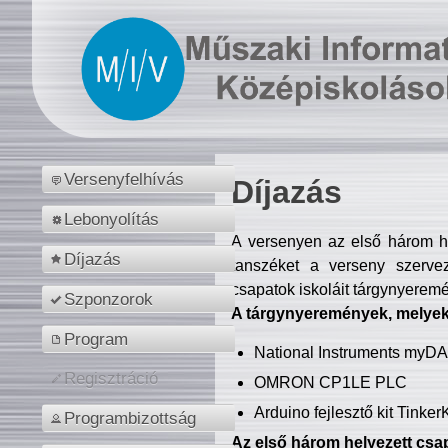
Versenyfelhívás
Díjazás
Lebonyolítás
A versenyen az első három hel
Díjazás
tanszéket a verseny szerve
csapatok iskoláit tárgynyeremé
Szponzorok
A tárgynyeremények, melyekb
Program
National Instruments myD
Regisztráció
OMRON CP1LE PLC
Arduino fejlesztő kit Tinke
Programbizottság
Az első három helyezett csap