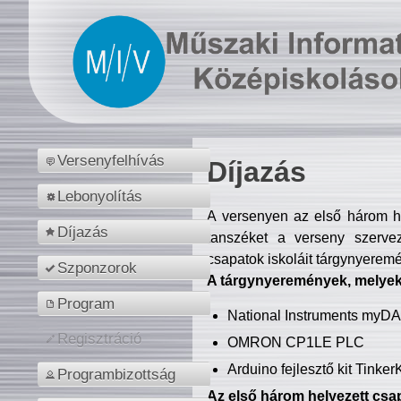
Versenyfelhívás
Díjazás
Lebonyolítás
A versenyen az első három hel
Díjazás
tanszéket a verseny szerve
csapatok iskoláit tárgynyeremé
Szponzorok
A tárgynyeremények, melyekb
Program
National Instruments myD
Regisztráció
OMRON CP1LE PLC
Arduino fejlesztő kit Tinke
Programbizottság
Az első három helyezett csap