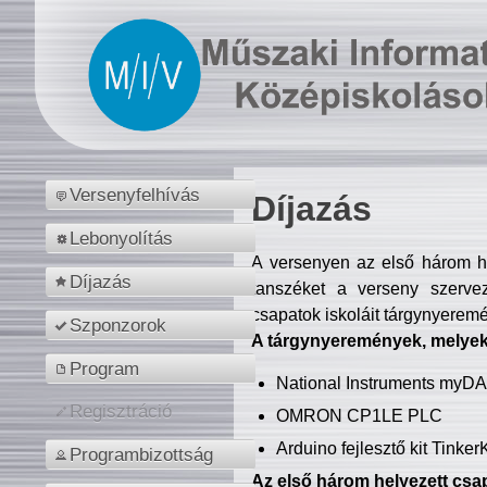
Versenyfelhívás
Díjazás
Lebonyolítás
A versenyen az első három hel
Díjazás
tanszéket a verseny szerve
csapatok iskoláit tárgynyeremé
Szponzorok
A tárgynyeremények, melyekb
Program
National Instruments myD
Regisztráció
OMRON CP1LE PLC
Arduino fejlesztő kit Tinke
Programbizottság
Az első három helyezett csap