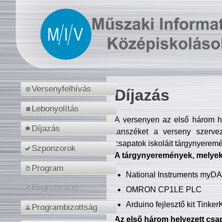
Versenyfelhívás
Díjazás
Lebonyolítás
A versenyen az első három hel
Díjazás
tanszéket a verseny szerve
csapatok iskoláit tárgynyeremé
Szponzorok
A tárgynyeremények, melyekb
Program
National Instruments myD
Regisztráció
OMRON CP1LE PLC
Arduino fejlesztő kit Tinke
Programbizottság
Az első három helyezett csap