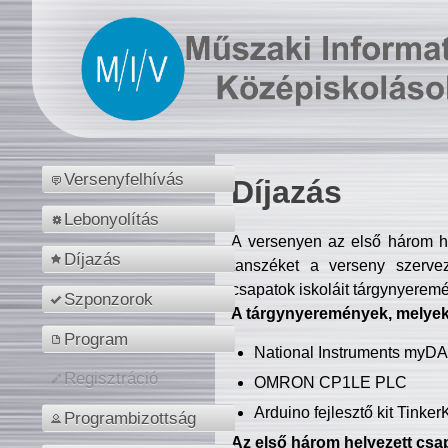
Versenyfelhívás
Díjazás
Lebonyolítás
A versenyen az első három hel
Díjazás
tanszéket a verseny szerve
csapatok iskoláit tárgynyeremé
Szponzorok
A tárgynyeremények, melyekb
Program
National Instruments myD
Regisztráció
OMRON CP1LE PLC
Arduino fejlesztő kit Tinke
Programbizottság
Az első három helyezett csap