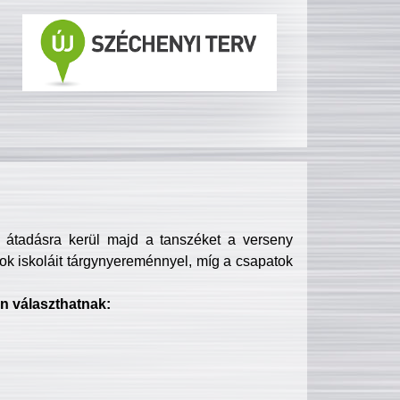
s átadásra kerül majd a tanszéket a verseny
ok iskoláit tárgynyereménnyel, míg a csapatok
n választhatnak: