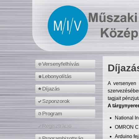
Versenyfelhívás
Díjazá
Lebonyolítás
A versenyen a
Díjazás
szervezésében
tagjait pénzju
Szponzorok
A tárgynyere
Program
National 
Regisztráció
OMRON C
Arduino fej
Programbizottság