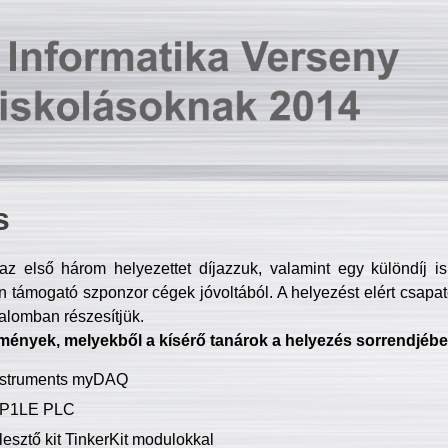
s
z első három helyezettet díjazzuk, valamint egy különdíj i
 támogató szponzor cégek jóvoltából. A helyezést elért csapat
talomban részesítjük.
mények, melyekből a kísérő tanárok a helyezés sorrendjébe
Instruments myDAQ
P1LE PLC
lesztő kit TinkerKit modulokkal