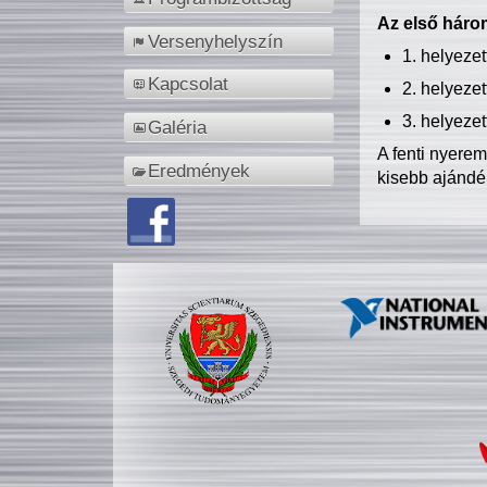
Az első három
Versenyhelyszín
1. helyeze
Kapcsolat
2. helyeze
3. helyeze
Galéria
A fenti nyere
Eredmények
kisebb ajándé