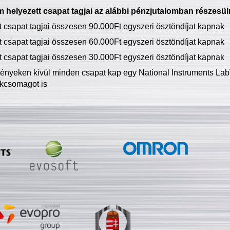
 helyezett csapat tagjai az alábbi pénzjutalomban részesül
tt csapat tagjai összesen 90.000Ft egyszeri ösztöndíjat kapnak
tt csapat tagjai összesen 60.000Ft egyszeri ösztöndíjat kapnak
tt csapat tagjai összesen 30.000Ft egyszeri ösztöndíjat kapnak
ményeken kívül minden csapat kap egy National Instruments LabV
kcsomagot is