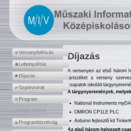
Versenyfelhívás
Díjazás
Lebonyolítás
A versenyen az első három hel
Díjazás
tanszéket a verseny szerve
csapatok iskoláit tárgynyeremé
Szponzorok
A tárgynyeremények, melyekb
Program
National Instruments myD
Regisztráció
OMRON CP1LE PLC
Arduino fejlesztő kit Tinke
Programbizottság
Az első három helyezett csap