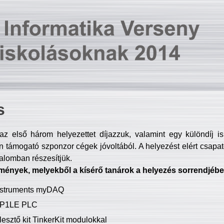
s
z első három helyezettet díjazzuk, valamint egy különdíj i
 támogató szponzor cégek jóvoltából. A helyezést elért csapat
talomban részesítjük.
mények, melyekből a kísérő tanárok a helyezés sorrendjébe
Instruments myDAQ
P1LE PLC
lesztő kit TinkerKit modulokkal