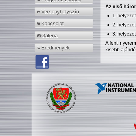
Az első három
Versenyhelyszín
1. helyeze
Kapcsolat
2. helyeze
3. helyeze
Galéria
A fenti nyere
Eredmények
kisebb ajándé