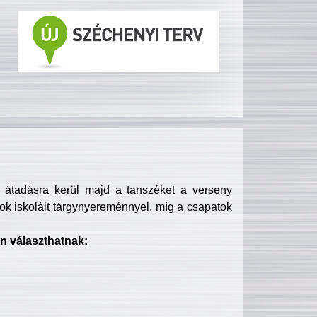
s átadásra kerül majd a tanszéket a verseny
ok iskoláit tárgynyereménnyel, míg a csapatok
n választhatnak: