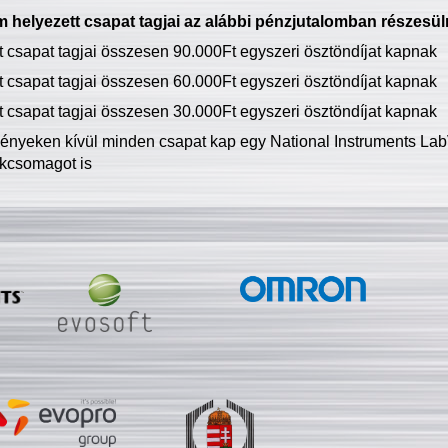
 helyezett csapat tagjai az alábbi pénzjutalomban részesül
tt csapat tagjai összesen 90.000Ft egyszeri ösztöndíjat kapnak
tt csapat tagjai összesen 60.000Ft egyszeri ösztöndíjat kapnak
tt csapat tagjai összesen 30.000Ft egyszeri ösztöndíjat kapnak
ményeken kívül minden csapat kap egy National Instruments LabV
kcsomagot is