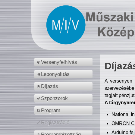
Versenyfelhívás
Díjazá
Lebonyolítás
A versenyen a
Díjazás
szervezésében
tagjait pénzju
Szponzorok
A tárgynyere
Program
National 
Regisztráció
OMRON C
Arduino fej
Programbizottság