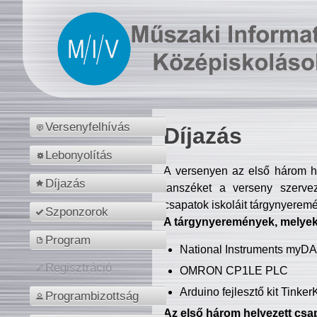
Versenyfelhívás
Díjazás
Lebonyolítás
A versenyen az első három hel
Díjazás
tanszéket a verseny szerve
csapatok iskoláit tárgynyeremé
Szponzorok
A tárgynyeremények, melyekb
Program
National Instruments myD
Regisztráció
OMRON CP1LE PLC
Arduino fejlesztő kit Tinke
Programbizottság
Az első három helyezett csap